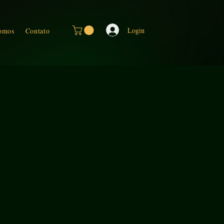
Login
omos
Contato