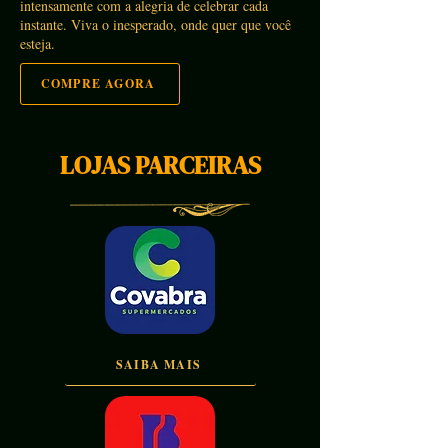
intensamente com a alegria de celebrar cada
instante. Viva o inesperado, onde quer que você
esteja.
COMPRE AGORA
LOJAS PARCEIRAS
SAIBA MAIS