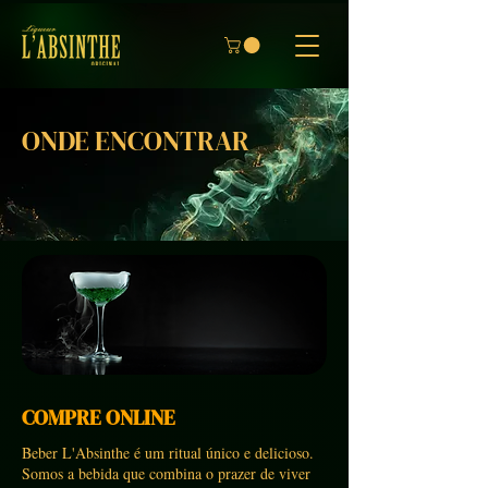
ONDE ENCONTRAR
COMPRE ONLINE
Beber L'Absinthe é um ritual único e delicioso.
Somos a bebida que combina o prazer de viver